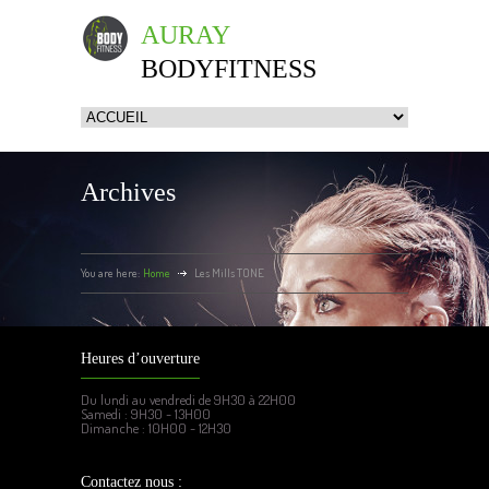
AURAY
BODYFITNESS
Archives
You are here:
Home
Les Mills TONE
Heures d’ouverture
Du lundi au vendredi de 9H30 à 22H00
Samedi : 9H30 - 13H00
Dimanche : 10H00 - 12H30
Contactez nous :