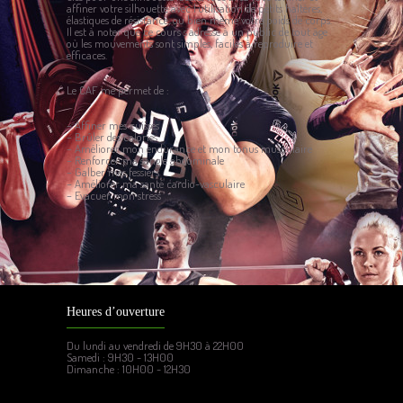
affiner votre silhouette avec l’utilisation de petits haltères,
élastiques de résistance, ou bien même votre poids de corps.
Il est à noter que ce cours s’adresse à un public de tout âge
où les mouvements sont simples, faciles à reproduire et
efficaces.
Le CAF me permet de :
– Affiner mes cuisses
– Brûler des calories
– Améliorer mon endurance et mon tonus musculaire
– Renforcer ma sangle abdominale
– Galber mes fessiers
– Améliorer ma santé cardio-vasculaire
– Evacuer mon stress
Heures d’ouverture
Du lundi au vendredi de 9H30 à 22H00
Samedi : 9H30 - 13H00
Dimanche : 10H00 - 12H30