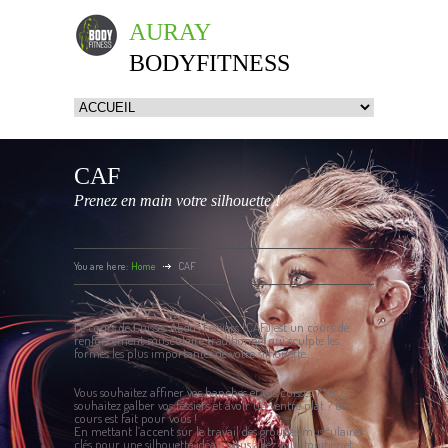
AURAY
BODYFITNESS
CAF
Prenez en main votre silhouette !
You are here:
Home
CAF
Le cours de Cuisses Abdos Fessiers (CAF) est un cours de
renforcement musculaire traditionnel qui sculpte les
formes les plus importantes de votre silhouette.
Vous souhaitez affiner vos hanches et vos cuisses ? Vous
souhaitez galber vos fessiers et avoir un ventre plat ? Ce
cours est fait pour vous !
En mettant l’accent sur le travail des groupes musculaires
clés pour une silhouette idéale, vous allez vous tonifier et