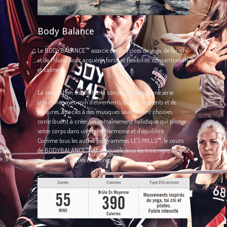
Body Balance
Le BODYBALANCE™ associe des exercices de yoga, de tai-chi
et de Pilates pour acquérir force et flexibilité, concentration
et calme.
La respiration contrôlée, la concentration et une série
structurée avec soin d’étirements, de mouvements et de
postures, associés à des musiques savamment choisies,
contribuent à créer un entraînement holistique qui plonge
votre corps dans un état d’harmonie et d’équilibre.
Comme tous les autres programmes LES MILLS™, le cours
de BODYBALANCE™ est renouvelé tous les trois mois avec de
nouvelles musiques et chorégraphies.