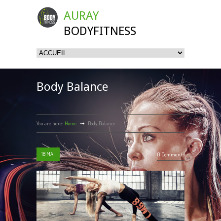
AURAY
BODYFITNESS
Body Balance
You are here:
Home
Body Balance
18
MAI
0 Comments