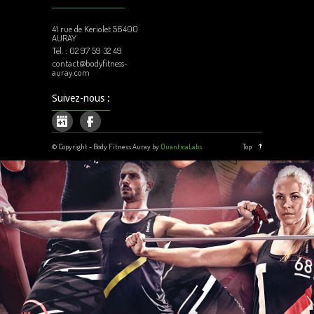
41 rue de Keriolet 56400
AURAY
Tél. : 02 97 59 32 49
contact@bodyfitness-
auray.com
Suivez-nous :
© Copyright - Body Fitness Auray by
QuanticaLabs
Top