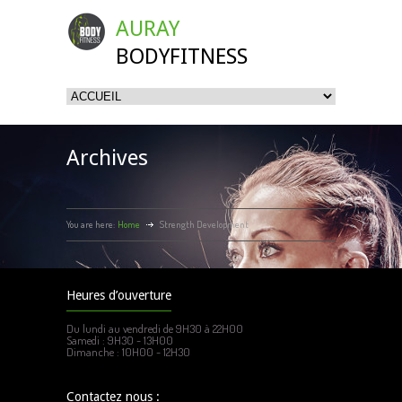
AURAY
BODYFITNESS
Archives
You are here:
Home
Strength Development
Heures d’ouverture
Du lundi au vendredi de 9H30 à 22H00
Samedi : 9H30 - 13H00
Dimanche : 10H00 - 12H30
Contactez nous :